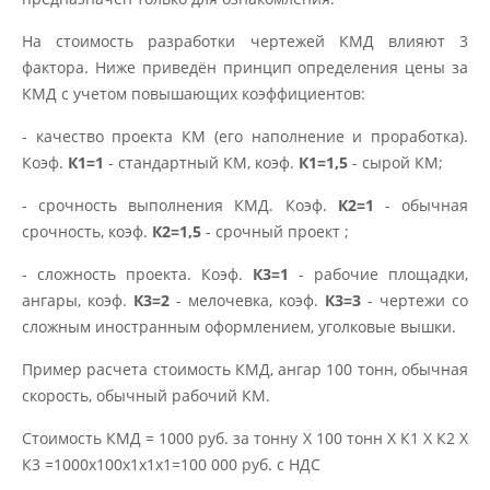
На стоимость разработки чертежей КМД влияют 3
фактора. Ниже приведён принцип определения цены за
КМД с учетом повышающих коэффициентов:
- качество проекта КМ (его наполнение и проработка).
Коэф.
К1=1
- стандартный КМ, коэф.
К1=1,5
- сырой КМ;
- срочность выполнения КМД. Коэф.
К2=1
- обычная
срочность, коэф.
К2=1,5
- срочный проект ;
- сложность проекта. Коэф.
К3=1
- рабочие площадки,
ангары, коэф.
К3=2
- мелочевка, коэф.
К3=3
- чертежи со
сложным иностранным оформлением, уголковые вышки.
Пример расчета стоимость КМД, ангар 100 тонн, обычная
скорость, обычный рабочий КМ.
Стоимость КМД = 1000 руб. за тонну Х 100 тонн Х К1 Х К2 Х
К3 =1000х100х1х1х1=100 000 руб. с НДС