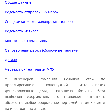
Общие_данные
Ведомость_отправочных марок
Спецификация_металлопроката_(стали)
Ведомость_метизов
Монтажные_схемы,_узлы
Отправочные_марки_(сборочные_чертежи)
Детали
Чертежи_dxf_на_плазму_ЧПУ
У инженеров компании большой стаж по
проектированию конструкций металлических
деталировочных (КМД). Накоплена большая база
шаблонов оформления, это позволяет выполнять
абсолютно любое оформление чертежей, в том числе и
на иностранных языках.