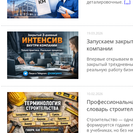
деталировочные.
[...]
19.03.2026
Запускаем закры
компании
Впервые открываем в
закрытый трёхдневны
реальную работу биз
10.02.2026
Профессиональна
словарь строите
Строительство — одна
формируется годами 
в учебниках, но без н