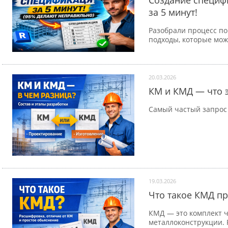
Создание специфи
за 5 минут!
Разобрали процесс по
подходы, которые мож
20.03.2026
КМ и КМД — что э
Самый частый запрос 
19.03.2026
Что такое КМД п
КМД — это комплект ч
металлоконструкции.