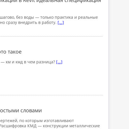
каций в Revit идеальная спецификация
шагово, без воды — только практика и реальные
но сразу внедрить в работу.
[...]
то такое
— км и кмд в чем разница?
[...]
ростыми словами
ертежей, по которым изготавливают
 Расшифровка КМД — конструкции металлические