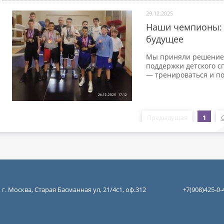
29.12.2025
Наши чемпионы: г
будущее
Мы приняли решение: 
поддержки детского с
— тренироваться и п
Предыдущая
1
 г. Москва, Старая Басманная ул, 21/4с1, оф.312
+7(908)425-0-