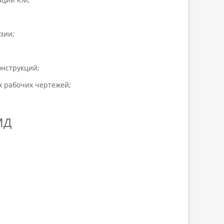
зии;
онструкций;
х рабочих чертежей;
МД