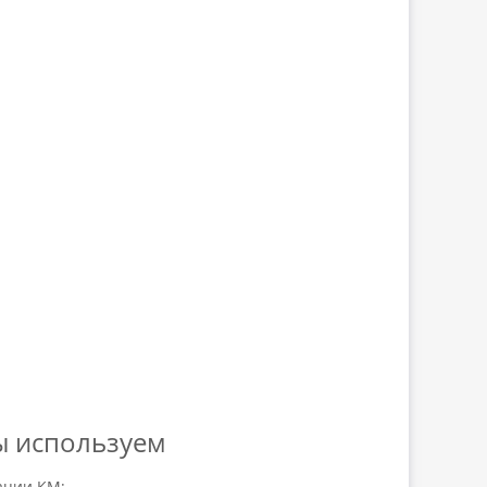
ы используем
ации КМ;