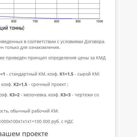
веденных в соответствии с условиями Договора.
н только для ознакомления.
иже приведён принцип определения цены за КМД
1=1
- стандартный КМ, коэф.
К1=1,5
- сырой КМ;
 коэф.
К2=1,5
- срочный проект ;
коэф.
К3=2
- мелочевка, коэф.
К3=3
- чертежи со
рость, обычный рабочий КМ.
=1000х100х1х1х1=100 000 руб. с НДС
вашем проекте