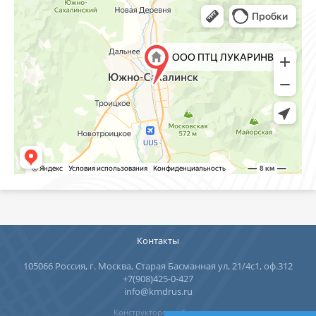
Контакты
105066 Россия, г. Москва, Старая Басманная ул, 21/4с1, оф.312
+7(908)425-0-427
info@kmdrus.ru
Конструкторское бюро