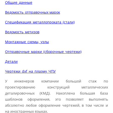
Общие_данные
Ведомость_отправочных марок
Спецификация_металлопроката_(стали)
Ведомость_метизов
Монтажные_схемы,_узлы
Отправочные_марки_(сборочные_чертежи)
Детали
Чертежи_dxf_на_плазму_ЧПУ
У инженеров компании большой стаж по
проектированию конструкций металлических
деталировочных (КМД). Накоплена большая база
шаблонов оформления, это позволяет выполнять
абсолютно любое оформление чертежей, в том числе и
на иностранных языках.