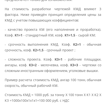
На стоимость разработки чертежей КМД влияют 3
фактора. Ниже приведён принцип определения цены за
КМД с учетом повышающих коэффициентов:
- качество проекта КМ (его наполнение и проработка).
Коэф.
К1=1
- стандартный КМ, коэф.
К1=1,5
- сырой КМ;
- срочность выполнения КМД. Коэф.
К2=1
- обычная
срочность, коэф.
К2=1,5
- срочный проект ;
- сложность проекта. Коэф.
К3=1
- рабочие площадки,
ангары, коэф.
К3=2
- мелочевка, коэф.
К3=3
- чертежи со
сложным иностранным оформлением, уголковые вышки.
Пример расчета стоимость КМД, ангар 100 тонн, обычная
скорость, обычный рабочий КМ.
Стоимость КМД = 1000 руб. за тонну Х 100 тонн Х К1 Х К2 Х
К3 =1000х100х1х1х1=100 000 руб. с НДС