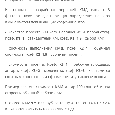
На стоимость разработки чертежей КМД влияют 3
фактора. Ниже приведён принцип определения цены за
КМД с учетом повышающих коэффициентов:
- качество проекта КМ (его наполнение и проработка).
Коэф.
К1=1
- стандартный КМ, коэф.
К1=1,5
- сырой КМ;
- срочность выполнения КМД. Коэф.
К2=1
- обычная
срочность, коэф.
К2=1,5
- срочный проект ;
- сложность проекта. Коэф.
К3=1
- рабочие площадки,
ангары, коэф.
К3=2
- мелочевка, коэф.
К3=3
- чертежи со
сложным иностранным оформлением, уголковые вышки.
Пример расчета стоимость КМД, ангар 100 тонн, обычная
скорость, обычный рабочий КМ.
Стоимость КМД = 1000 руб. за тонну Х 100 тонн Х К1 Х К2 Х
К3 =1000х100х1х1х1=100 000 руб. с НДС