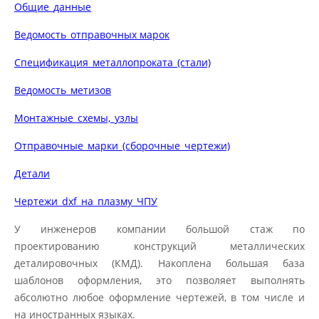
Общие_данные
Ведомость_отправочных марок
Спецификация_металлопроката_(стали)
Ведомость_метизов
Монтажные_схемы,_узлы
Отправочные_марки_(сборочные_чертежи)
Детали
Чертежи_dxf_на_плазму_ЧПУ
У инженеров компании большой стаж по
проектированию конструкций металлических
деталировочных (КМД). Накоплена большая база
шаблонов оформления, это позволяет выполнять
абсолютно любое оформление чертежей, в том числе и
на иностранных языках.