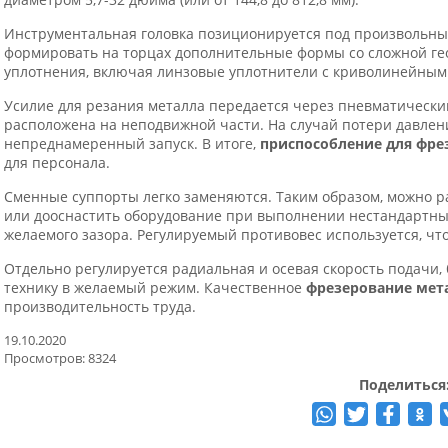
Инструментальная головка позиционируется под произвольным 
формировать на торцах дополнительные формы со сложной гео
уплотнения, включая линзовые уплотнители с криволинейным
Усилие для резания металла передается через пневматически
расположена на неподвижной части. На случай потери давле
непреднамеренный запуск. В итоге,
приспособление для фре
для персонала.
Сменные суппорты легко заменяются. Таким образом, можно ра
или дооснастить оборудование при выполнении нестандартных
желаемого зазора. Регулируемый противовес используется, чт
Отдельно регулируется радиальная и осевая скорость подачи,
технику в желаемый режим. Качественное
фрезерование мет
производительность труда.
19.10.2020
Просмотров: 8324
Поделиться