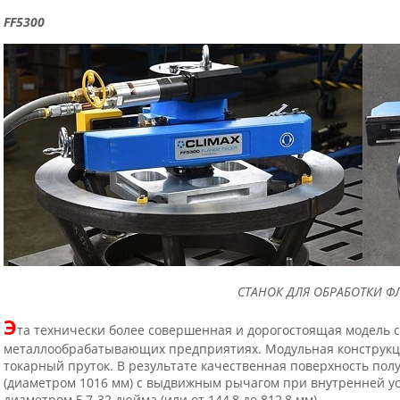
FF
5300
СТАНОК ДЛЯ ОБРАБОТКИ ФЛ
Э
та технически более совершенная и дорогостоящая модель с
металлообрабатывающих предприятиях. Модульная конструкц
токарный пруток. В результате качественная поверхность пол
(диаметром 1016 мм) с выдвижным рычагом при внутренней ус
диаметром 5,7-32 дюйма (или от 144,8 до 812,8 мм).