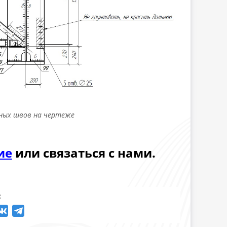
чных швов на чертеже
ие
или связаться с нами.
: