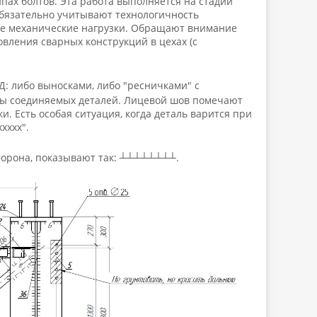
ах болтов. Эта работа выполняется на стадии
бязательно учитывают технологичность
кие механические нагрузки. Обращают внимание
овления сварных конструкций в цехах (с
: либо выносками, либо "ресничками" с
ры соединяемых деталей. Лицевой шов помечают
 Есть особая ситуация, когда деталь варится при
хххх".
торона, показывают так: ┴┴┴┴┴┴┴┴.