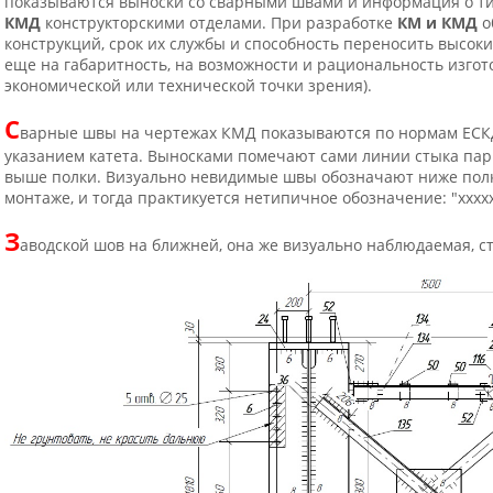
показываются выноски со сварными швами и информация о тип
КМД
конструкторскими отделами. При разработке
КМ и КМД
о
конструкций, срок их службы и способность переносить высо
еще на габаритность, на возможности и рациональность изгот
экономической или технической точки зрения).
С
варные швы на чертежах КМД показываются по нормам ЕСКД
указанием катета. Выносками помечают сами линии стыка па
выше полки. Визуально невидимые швы обозначают ниже полки.
монтаже, и тогда практикуется нетипичное обозначение: "ххххх
З
аводской шов на ближней, она же визуально наблюдаемая, с