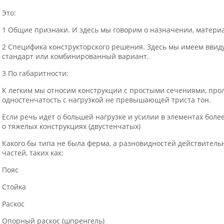
Это:
1 Общие признаки. И здесь мы говорим о назначении, материа
2 Специфика конструкторского решения. Здесь мы имеем ввиду
стандарт или комбинированный вариант.
3 По габаритности:
К легким мы относим конструкции с простыми сечениями, прол
одностенчатость с нагрузкой не превышающей триста тон.
Если речь идет о большей нагрузке и усилии в элементах бол
о тяжелых конструкциях (двустенчатых)
Какого бы типа не была ферма, а разновидностей действитель
частей, таких как:
Пояс
Стойка
Раскос
Опорный раскос (шпренгель)