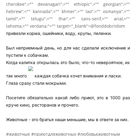
cherokee",="" devanagari",="" ethiopic",="" georgian",=""
hebrew",="" kannada",="" khmer",="" lao",="" osmanya",=""
tamil",="" telugu",="" thai",="" sans-serif,="" arial,=""
tahoma,="" verdana;"="" target="_blank">@fonddobriidom
привезли корма, ошейники, воду, крупы, пеленки.
Был неприемный день, но для нас сделали исключение и
пустили к собачкам.
Когда калитка открылась это было, что-то невероятное, их
так много
каждая собачка хочет внимания и ласки.
Глаза сразу стали мокрыми.
Посетите обязательно какой либо приют, это в 1000 раз
круче кино, ресторанов и прочего.
Животные - это братья наши меньшие, мы в ответе за них.
#животные
#приютдляживотных
#любовькживотным