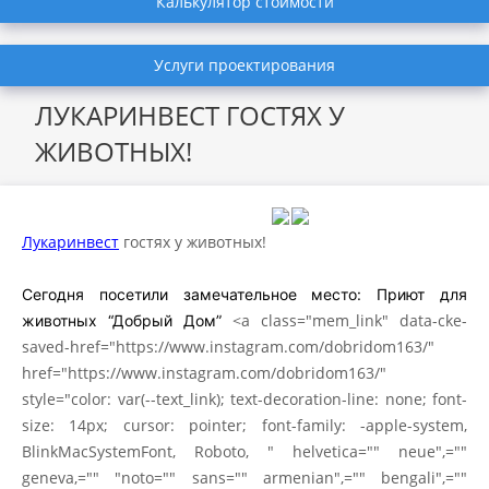
Калькулятор стоимости
Услуги проектирования
ЛУКАРИНВЕСТ ГОСТЯХ У
ЖИВОТНЫХ!
Лукаринвест
гостях у животных!
Сегодня посетили замечательное место: Приют для
<a class="mem_link" data-cke-
животных “Добрый Дом”
saved-href="https://www.instagram.com/dobridom163/"
href="https://www.instagram.com/dobridom163/"
style="color: var(--text_link); text-decoration-line: none; font-
size: 14px; cursor: pointer; font-family: -apple-system,
BlinkMacSystemFont, Roboto, " helvetica="" neue",=""
geneva,="" "noto="" sans="" armenian",="" bengali",=""