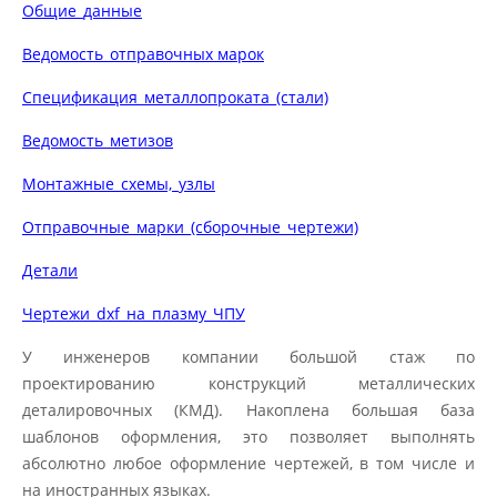
Общие_данные
Ведомость_отправочных марок
Спецификация_металлопроката_(стали)
Ведомость_метизов
Монтажные_схемы,_узлы
Отправочные_марки_(сборочные_чертежи)
Детали
Чертежи_dxf_на_плазму_ЧПУ
У инженеров компании большой стаж по
проектированию конструкций металлических
деталировочных (КМД). Накоплена большая база
шаблонов оформления, это позволяет выполнять
абсолютно любое оформление чертежей, в том числе и
на иностранных языках.