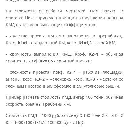
На стоимость разработки чертежей КМД влияют 3
фактора. Ниже приведён принцип определения цены за
КМД с учетом повышающих коэффициентов:
- качество проекта КМ (его наполнение и проработка).
Коэф.
К1=1
- стандартный КМ, коэф.
К1=1,5
- сырой КМ;
- срочность выполнения КМД. Коэф.
К2=1
- обычная
срочность, коэф.
К2=1,5
- срочный проект ;
- сложность проекта. Коэф.
К3=1
- рабочие площадки,
ангары, коэф.
К3=2
- мелочевка, коэф.
К3=3
- чертежи со
сложным иностранным оформлением, уголковые вышки.
Пример расчета стоимость КМД, ангар 100 тонн, обычная
скорость, обычный рабочий КМ.
Стоимость КМД = 1000 руб. за тонну Х 100 тонн Х К1 Х К2 Х
К3 =1000х100х1х1х1=100 000 руб. с НДС