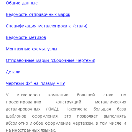
Общие_данные
Ведомость_отправочных марок
Спецификация_металлопроката_(стали)
Ведомость_метизов
Монтажные_схемы,_узлы
Отправочные_марки_(сборочные_чертежи)
Детали
Чертежи_dxf_на_плазму_ЧПУ
У инженеров компании большой стаж по
проектированию конструкций металлических
деталировочных (КМД). Накоплена большая база
шаблонов оформления, это позволяет выполнять
абсолютно любое оформление чертежей, в том числе и
на иностранных языках.