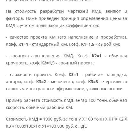
На стоимость разработки чертежей КМД влияют 3
фактора. Ниже приведён принцип определения цены за
КМД с учетом повышающих коэффициентов:
- качество проекта КМ (его наполнение и проработка).
Коэф.
К1=1
- стандартный КМ, коэф.
К1=1,5
- сырой КМ;
- срочность выполнения КМД. Коэф.
К2=1
- обычная
срочность, коэф.
К2=1,5
- срочный проект ;
- сложность проекта. Коэф.
К3=1
- рабочие площадки,
ангары, коэф.
К3=2
- мелочевка, коэф.
К3=3
- чертежи со
сложным иностранным оформлением, уголковые вышки.
Пример расчета стоимость КМД, ангар 100 тонн, обычная
скорость, обычный рабочий КМ.
Стоимость КМД = 1000 руб. за тонну Х 100 тонн Х К1 Х К2 Х
К3 =1000х100х1х1х1=100 000 руб. с НДС