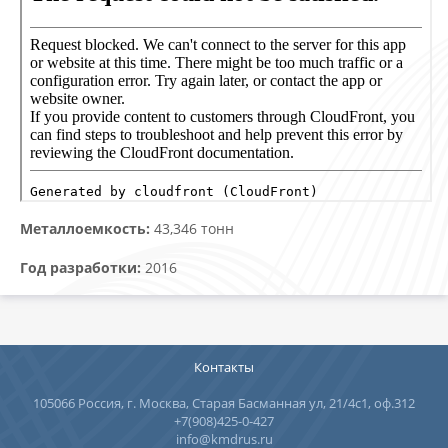
Металлоемкость:
43,346 тонн
Год разработки:
2016
Контакты
105066 Россия, г. Москва, Старая Басманная ул, 21/4с1, оф.312
+7(908)425-0-427
info@kmdrus.ru