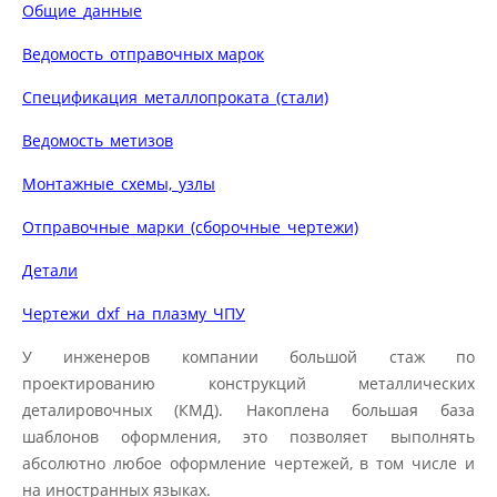
Общие_данные
Ведомость_отправочных марок
Спецификация_металлопроката_(стали)
Ведомость_метизов
Монтажные_схемы,_узлы
Отправочные_марки_(сборочные_чертежи)
Детали
Чертежи_dxf_на_плазму_ЧПУ
У инженеров компании большой стаж по
проектированию конструкций металлических
деталировочных (КМД). Накоплена большая база
шаблонов оформления, это позволяет выполнять
абсолютно любое оформление чертежей, в том числе и
на иностранных языках.