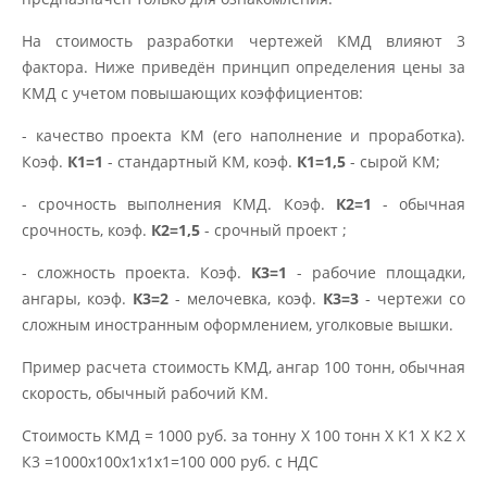
На стоимость разработки чертежей КМД влияют 3
фактора. Ниже приведён принцип определения цены за
КМД с учетом повышающих коэффициентов:
- качество проекта КМ (его наполнение и проработка).
Коэф.
К1=1
- стандартный КМ, коэф.
К1=1,5
- сырой КМ;
- срочность выполнения КМД. Коэф.
К2=1
- обычная
срочность, коэф.
К2=1,5
- срочный проект ;
- сложность проекта. Коэф.
К3=1
- рабочие площадки,
ангары, коэф.
К3=2
- мелочевка, коэф.
К3=3
- чертежи со
сложным иностранным оформлением, уголковые вышки.
Пример расчета стоимость КМД, ангар 100 тонн, обычная
скорость, обычный рабочий КМ.
Стоимость КМД = 1000 руб. за тонну Х 100 тонн Х К1 Х К2 Х
К3 =1000х100х1х1х1=100 000 руб. с НДС