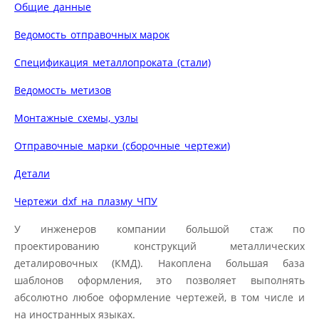
Общие_данные
Ведомость_отправочных марок
Спецификация_металлопроката_(стали)
Ведомость_метизов
Монтажные_схемы,_узлы
Отправочные_марки_(сборочные_чертежи)
Детали
Чертежи_dxf_на_плазму_ЧПУ
У инженеров компании большой стаж по
проектированию конструкций металлических
деталировочных (КМД). Накоплена большая база
шаблонов оформления, это позволяет выполнять
абсолютно любое оформление чертежей, в том числе и
на иностранных языках.