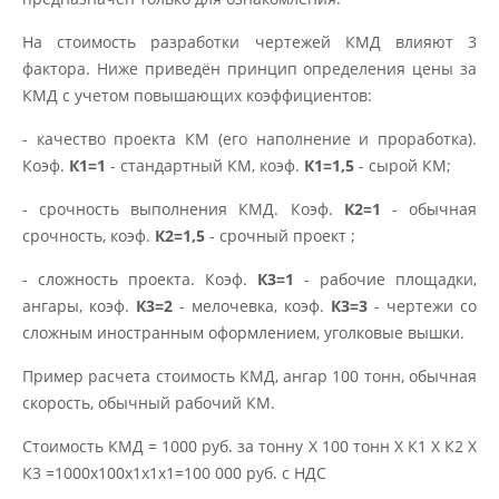
На стоимость разработки чертежей КМД влияют 3
фактора. Ниже приведён принцип определения цены за
КМД с учетом повышающих коэффициентов:
- качество проекта КМ (его наполнение и проработка).
Коэф.
К1=1
- стандартный КМ, коэф.
К1=1,5
- сырой КМ;
- срочность выполнения КМД. Коэф.
К2=1
- обычная
срочность, коэф.
К2=1,5
- срочный проект ;
- сложность проекта. Коэф.
К3=1
- рабочие площадки,
ангары, коэф.
К3=2
- мелочевка, коэф.
К3=3
- чертежи со
сложным иностранным оформлением, уголковые вышки.
Пример расчета стоимость КМД, ангар 100 тонн, обычная
скорость, обычный рабочий КМ.
Стоимость КМД = 1000 руб. за тонну Х 100 тонн Х К1 Х К2 Х
К3 =1000х100х1х1х1=100 000 руб. с НДС