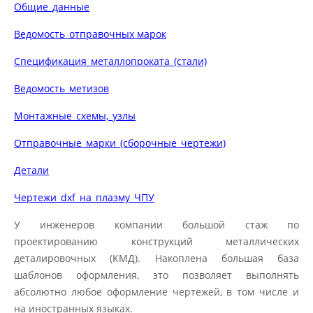
Общие_данные
Ведомость_отправочных марок
Спецификация_металлопроката_(стали)
Ведомость_метизов
Монтажные_схемы,_узлы
Отправочные_марки_(сборочные_чертежи)
Детали
Чертежи_dxf_на_плазму_ЧПУ
У инженеров компании большой стаж по
проектированию конструкций металлических
деталировочных (КМД). Накоплена большая база
шаблонов оформления, это позволяет выполнять
абсолютно любое оформление чертежей, в том числе и
на иностранных языках.