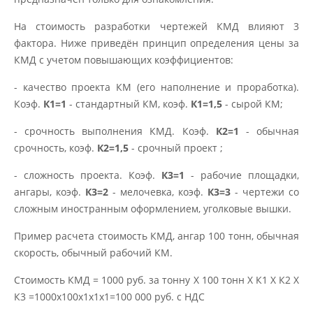
На стоимость разработки чертежей КМД влияют 3
фактора. Ниже приведён принцип определения цены за
КМД с учетом повышающих коэффициентов:
- качество проекта КМ (его наполнение и проработка).
Коэф.
К1=1
- стандартный КМ, коэф.
К1=1,5
- сырой КМ;
- срочность выполнения КМД. Коэф.
К2=1
- обычная
срочность, коэф.
К2=1,5
- срочный проект ;
- сложность проекта. Коэф.
К3=1
- рабочие площадки,
ангары, коэф.
К3=2
- мелочевка, коэф.
К3=3
- чертежи со
сложным иностранным оформлением, уголковые вышки.
Пример расчета стоимость КМД, ангар 100 тонн, обычная
скорость, обычный рабочий КМ.
Стоимость КМД = 1000 руб. за тонну Х 100 тонн Х К1 Х К2 Х
К3 =1000х100х1х1х1=100 000 руб. с НДС