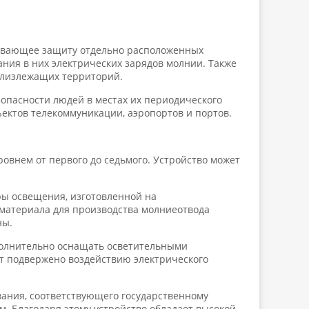
чивающее защиту отдельно расположенных
ания в них электрических зарядов молнии. Также
близлежащих территорий.
опасности людей в местах их периодического
ектов телекоммуникации, аэропортов и портов.
овнем от первого до седьмого. Устройство может
ры освещения, изготовленной на
 материала для производства молниеотвода
ны.
полнительно оснащать осветительными
ет подвержено воздействию электрического
ания, соответствующего государственному
км. Благодаря этому устройство обладает высокой