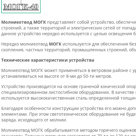
Молниеотвод МОГК
представляет собой устройство, обеспе
строений, а также территорий и электрических сетей от попад
данное устройство нередко используется с целью освещения 
Нередко молниеотвод
МОГК
используется для обеспечения без
скопления, частных территорий, промышленных строений, объ
Технические характеристики устройства
Молниеотвод МОГК может применяться в ветровом районе с ур
устанавливаться на высоте от 8-ми до 50-ти метров.
Устройство производится на основе граненой конической опо
специализированном листосгибном оборудовании. В качестве
используется высококачественная сталь определенной толщи
Благодаря особенности конструкции устройства его можно до
элементами. При этом светотехническое оборудование не буд
заряда, исходящего от молнии.
Молниеотвод МОГК обрабатывается методом горячего оцинков
стандарту. Толщина покрытия составляет от 70-ти до 120-ти м